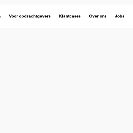
n
Voor opdrachtgevers
Klantcases
Over ons
Jobs