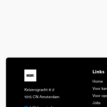
Links
Home
Voor ka
Keizersgracht 8-2
Voor op
1015 CN Amsterdam
Jobs