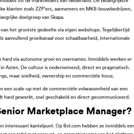
middels tot de marktleiders van Nederland. De belangrijkste
lijke klanten zoals ZZP’ers, aannemers en MKB-bouwbedrijven,
langrijke doelgroep van Skapa.
van het grootste gedeelte via eigen webshops. Tegelijkertijd
ls aanvullend groeikanaal voor schaalbaarheid, internationale
en hard via autonome groei en overnames. Inmiddels werken er
in Asten. De cultuur is ondernemend, direct en pragmatisch.
ngs, maar snelheid, ownership en commerciële focus.
van een scale-up met de commerciële volwassenheid van een
wordt hard gewerkt, snel geschakeld en direct gecommuniceerd.
 Senior Marketplace Manager?
en interessant kantelpunt. Op Bol.com hebben ze inmiddels ee