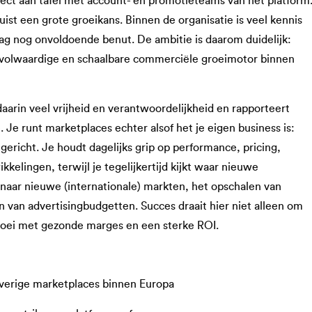
rect aan tafel met account- en promotieteams van het platform
t een grote groeikans. Binnen de organisatie is veel kennis
ag nog onvoldoende benut. De ambitie is daarom duidelijk:
 volwaardige en schaalbare commerciële groeimotor binnen
aarin veel vrijheid en verantwoordelijkheid en rapporteert
Je runt marketplaces echter alsof het je eigen business is:
ericht. Je houdt dagelijks grip op performance, pricing,
kelingen, terwijl je tegelijkertijd kijkt waar nieuwe
 naar nieuwe (internationale) markten, het opschalen van
n van advertisingbudgetten. Succes draait hier niet alleen om
oei met gezonde marges en een sterke ROI.
verige marketplaces binnen Europa