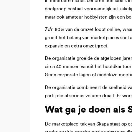
In meerdere niches behoren hun labels in
doelgroep bestaat voornamelijk uit zake
maar ook amateur hobbyisten zijn een be
Zo’n 80% van de omzet loopt online, waar
groeit het belang van marketplaces snel a
expansie en extra omzetgroei.
De organisatie groeide de afgelopen jar
circa 40 mensen vanuit het hoofdkantoor 
Geen corporate lagen of eindeloze meeti
De organisatie combineert de snelheid 
partij die al serieus volume draait. Er 
Wat ga je doen als
De marketplace-tak van Skapa staat op e