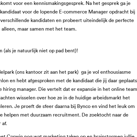
skomt voor een kennismakingsgesprek. Na het gesprek ga je
e kandidaat voor de lopende E-commerce Manager opdracht bij
verschillende kandidaten en probeert uiteindelijk de perfecte
et alleen, maar samen met het team.
 (als je natuurlijk niet op pad bent)!
elpark (ons kantoor zit aan het park) ga je vol enthousiasme
lon en hebt afgesproken met de kandidaat die jij daar geplaats
 hiring manager. Die vertelt dat er expansie in het online tea
dachten wisselen over hoe ze in de huidige arbeidsmarkt het
leren. Je proeft de sfeer daarna bij Bynco en vind het leuk om
s te helpen met duurzaam recruitment. De zoektocht naar de
 af.
met Corwin nog wat marketing taken op en brainstormen jullie