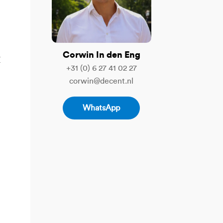
Corwin In den Eng
Z
+31 (0) 6 27 41 02 27
corwin@decent.nl
e
WhatsApp