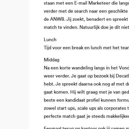
staan met een E-mail Marketeer die lang
verder met de search naar een geschikt
de ANWB. Jij zoekt, benadert en spreekt 
match te vinden. Natuurlijk doe je dit ni
Lunch
Tijd voor een break en lunch met het team
Middag
Na een korte wandeling langs in het Vond
weer verder. Je gaat op bezoek bij
Decath
hebt. Je spreekt daarna ook nog af met de
gaat komen. Hij wilt graag met je van ge
beste een kandidaat profiel kunnen formu
zowel start ups, scale ups als corporate
perfecte match gaat je steeds makkelijker
Eenmaal terug op kantoor pak jij samen 