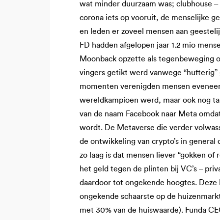
wat minder duurzaam was; clubhouse – wi
corona iets op vooruit, de menselijke g
en leden er zoveel mensen aan geestelij
FD hadden afgelopen jaar 1.2 mio mense
Moonback opzette als tegenbeweging op
vingers getikt werd vanwege “hufterig” 
momenten verenigden mensen eveneens a
wereldkampioen werd, maar ook nog t
van de naam Facebook naar Meta omdat 
wordt. De Metaverse die verder volwa
de ontwikkeling van crypto’s in general 
zo laag is dat mensen liever “gokken of
het geld tegen de plinten bij VC’s – pri
daardoor tot ongekende hoogtes. Deze ho
ongekende schaarste op de huizenmarkt 
met 30% van de huiswaarde). Funda CEO