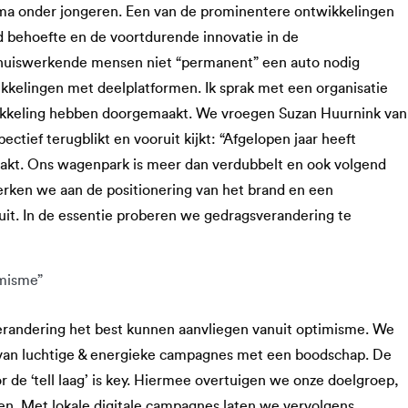
ema onder jongeren. Een van de prominentere ontwikkelingen
nd behoefte en de voortdurende innovatie in de
 thuiswerkende mensen niet “permanent” een auto nodig
kelingen met deelplatformen. Ik sprak met een organisatie
twikkeling hebben doorgemaakt. We vroegen Suzan Huurnink van
tief terugblikt en vooruit kijkt: “Afgelopen jaar heeft
t. Ons wagenpark is meer dan verdubbelt en ook volgend
 werken we aan de positionering van het brand en een
uit. In de essentie proberen we gedragsverandering te
imisme”
randering het best kunnen aanvliegen vanuit optimisme. We
 van luchtige & energieke campagnes met een boodschap. De
 de ‘tell laag’ is key. Hiermee overtuigen we onze doelgroep,
ren. Met lokale digitale campagnes laten we vervolgens