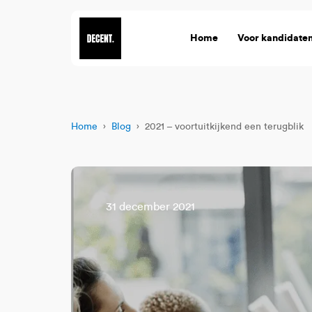
Home
Voor kandidate
Home
›
Blog
› 2021 – voortuitkijkend een terugblik
31 december 2021