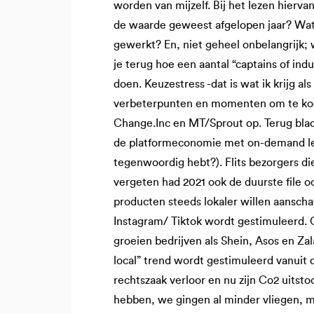
worden van mijzelf. Bij het lezen hierva
de waarde geweest afgelopen jaar? Wat h
gewerkt? En, niet geheel onbelangrijk; w
je terug hoe een aantal “captains of indu
doen. Keuzestress -dat is wat ik krijg al
verbeterpunten en momenten om te koest
Change.Inc en MT/Sprout op. Terug blad
de platformeconomie met on-demand leve
tegenwoordig hebt?). Flits bezorgers di
vergeten had 2021 ook de duurste file oo
producten steeds lokaler willen aanscha
Instagram/ Tiktok wordt gestimuleerd. 
groeien bedrijven als Shein, Asos en Za
local” trend wordt gestimuleerd vanuit
rechtszaak verloor en nu zijn Co2 uitsto
hebben, we gingen al minder vliegen, m