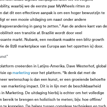
ility, waarbij we de eerste paar MyWheels ritten zo
n dat dit een effectieve aanpak is om een hoger bewustzijn te
2 ligt er een mooie uitdaging om naast onder andere
ragsverandering in gang te zetten.” Aan de andere kant van de
liteit een transitie af. Brazilië wordt door veel
essante markt. Nubank, een neobank maakte een blitz growth
Die de B2B marketplace van Europa aan het opzetten is) door.
unst”
platform creëerden in Latijns-Amerika. Dave Westerhof, global
visie op
marketing
voor het platform. “Ik denk dat met de
eer wetenschap is dan een kunst, er een groeiende behoefte
van marketing impact. Dit is in lijn met de beschikbaarheid
in Marketing. De uitdaging hierbij is echter om het volledige
bereik te brengen en holistisch te meten; bijv. hoe offline/
ijn te koppelen. De balans tussen complexe technieken en toch