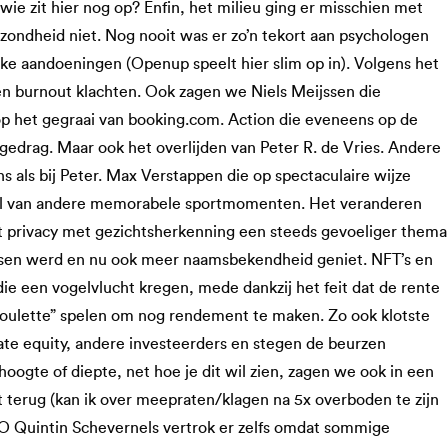
e zit hier nog op? Enfin, het milieu ging er misschien met
ezondheid niet. Nog nooit was er zo’n tekort aan psychologen
ke aandoeningen (Openup speelt hier slim op in). Volgens het
n burnout klachten. Ook zagen we Niels Meijssen die
 het gegraai van booking.com. Action die eveneens op de
gedrag. Maar ook het overlijden van Peter R. de Vries. Andere
ls bij Peter. Max Verstappen die op spectaculaire wijze
al van andere memorabele sportmomenten. Het veranderen
privacy met gezichtsherkenning een steeds gevoeliger thema
ssen werd en nu ook meer naamsbekendheid geniet. NFT’s en
die een vogelvlucht kregen, mede dankzij het feit dat de rente
 roulette” spelen om nog rendement te maken. Zo ook klotste
vate equity, andere investeerders en stegen de beurzen
ogte of diepte, net hoe je dit wil zien, zagen we ook in een
terug (kan ik over meepraten/klagen na 5x overboden te zijn
 Quintin Schevernels vertrok er zelfs omdat sommige