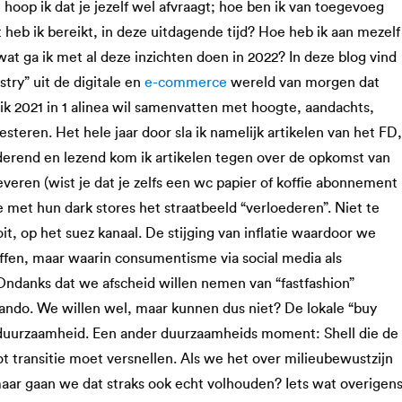
n hoop ik dat je jezelf wel afvraagt; hoe ben ik van toegevoeg
eb ik bereikt, in deze uitdagende tijd? Hoe heb ik aan mezelf
at ga ik met al deze inzichten doen in 2022? In deze blog vind
stry” uit de digitale en
e-commerce
wereld van morgen dat
s ik 2021 in 1 alinea wil samenvatten met hoogte, aandachts,
eren. Het hele jaar door sla ik namelijk artikelen van het FD,
erend en lezend kom ik artikelen tegen over de opkomst van
ren (wist je dat je zelfs een wc papier of koffie abonnement
e met hun dark stores het straatbeeld “verloederen”. Niet te
it, op het suez kanaal. De stijging van inflatie waardoor we
ffen, maar waarin consumentisme via social media als
Ondanks dat we afscheid willen nemen van “fastfashion”
lando. We willen wel, maar kunnen dus niet? De lokale “buy
 duurzaamheid. Een ander duurzaamheids moment: Shell die de
ot transitie moet versnellen. Als we het over milieubewustzijn
aar gaan we dat straks ook echt volhouden? Iets wat overigen