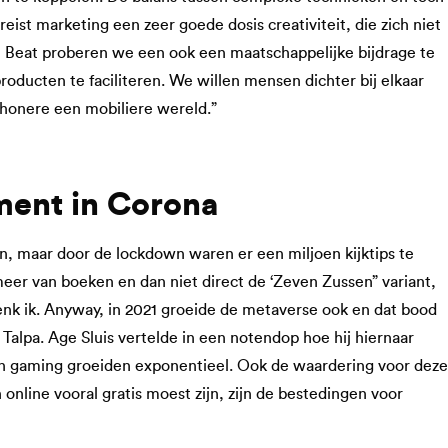
eist marketing een zeer goede dosis creativiteit, die zich niet
et Beat proberen we een ook een maatschappelijke bijdrage te
roducten te faciliteren. We willen mensen dichter bij elkaar
chonere een mobiliere wereld.”
ment in Corona
en, maar door de lockdown waren er een miljoen kijktips te
meer van boeken en dan niet direct de ‘Zeven Zussen” variant,
enk ik. Anyway, in 2021 groeide de metaverse ook en dat bood
Talpa. Age Sluis vertelde in een notendop hoe hij hiernaar
n gaming groeiden exponentieel. Ook de waardering voor deze
nline vooral gratis moest zijn, zijn de bestedingen voor