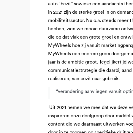
auto “bezit” sowieso een aandachts th
in 2021 zijn de sterke groei in on dema
mobiliteitssector. Nu o.a. steeds meer
hebben, zien we mooie duurzame ontwik
die op dat vlak een grote groei en on
MyWheels hoe zij vanuit marketingperspec
MyWheels een enorme groei doorgemaak
jaar is de ambitie groot. Tegelijkertijd
communicatiestrategie die daarbij aansl
realiseren; van bezit naar gebruik.
“verandering aanvliegen vanuit opt
Uit 2021 nemen we mee dat we deze ve
inspireren onze doelgroep door middel
content die we daarnaast uitwerken voor
door in te zoomen op specifieke drijfve